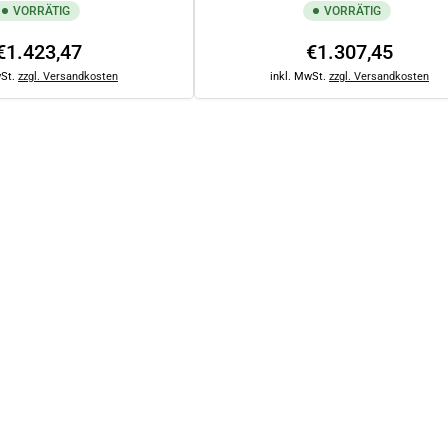
VORRÄTIG
VORRÄTIG
Normaler
Normaler
€1.423,47
€1.307,45
Preis
Preis
wSt.
zzgl. Versandkosten
inkl. MwSt.
zzgl. Versandkosten