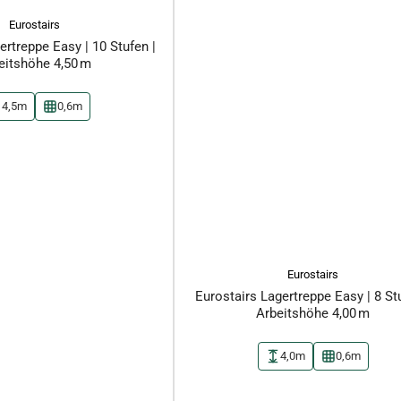
Eurostairs
ertreppe Easy | 10 Stufen |
eitshöhe 4,50 m
4,5m
0,6m
Eurostairs
Eurostairs Lagertreppe Easy | 8 St
Arbeitshöhe 4,00 m
4,0m
0,6m