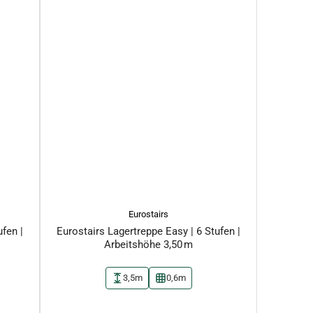
Eurostairs
ufen |
Eurostairs Lagertreppe Easy | 6 Stufen |
Arbeitshöhe 3,50 m
3,5m
0,6m