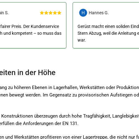
in S.
Hannes G.
 fairer Preis. Der Kundenservice
Gerüst macht einen soliden Eind
ch und kompetent – so muss das
Stern Abzug, weil die Anleitung
war.
eiten in der Höhe
g zu höheren Ebenen in Lagerhallen, Werkstätten oder Produktions
en bewegt werden. Im Gegensatz zu provisorischen Aufstiegen oder 
onstruktionen überzeugen durch hohe Tragfähigkeit, Langlebigkeit 
erfüllen die Anforderungen der EN 131.
und Werkstätten profitieren von einer Lagertreppe, die nicht nur fu