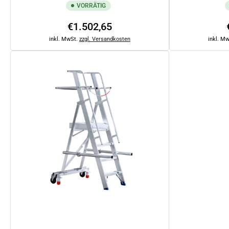
VORRÄTIG
Normaler
€1.502,65
Preis
inkl. MwSt.
zzgl. Versandkosten
inkl. M