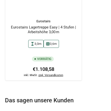
Eurostairs
Eurostairs Lagertreppe Easy | 4 Stufen |
Arbeitshöhe 3,00 m
3,0m
0,6m
VORRÄTIG
Normaler
€1.108,58
Preis
inkl. MwSt.
zzgl. Versandkosten
Das sagen unsere Kunden