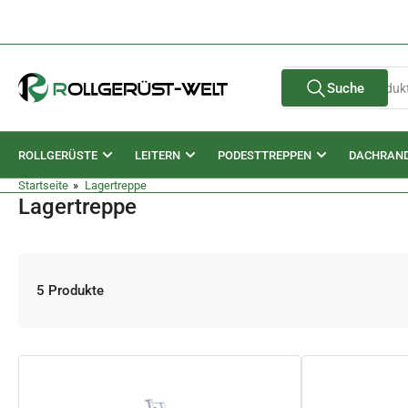
Zum
Inhalt
springen
Suche
Suche
nach
Produkten
ROLLGERÜSTE
LEITERN
PODESTTREPPEN
DACHRAN
Startseite
»
Lagertreppe
Lagertreppe
5 Produkte