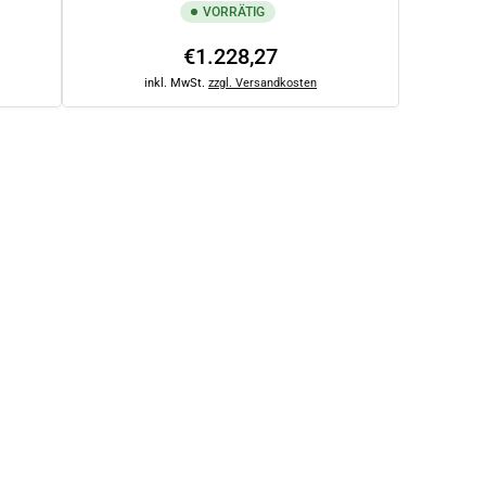
VORRÄTIG
Normaler
€1.228,27
Preis
inkl. MwSt.
zzgl. Versandkosten