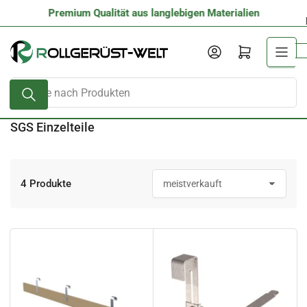
Zum
Premium Qualität aus langlebigen Materialien
Inhalt
springen
Anmelden
Mini-Warenkorb öffnen
Suche
nach
Produkten
SGS Einzelteile
4 Produkte
S
o
r
t
i
e
r
e
n
n