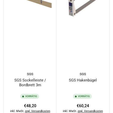
a
c
h
:
SGS
SGS
SGS Sockelleiste /
SGS Hakenbügel
Bordbrett 3m
VORRÄTIG
VORRÄTIG
Normaler
Normaler
€48,20
€60,24
Preis
Preis
inkl. MwSt.
zzgl. Versandkosten
inkl. MwSt.
zzgl. Versandkosten