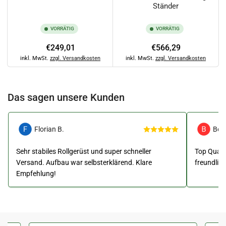
Ständer
VORRÄTIG
VORRÄTIG
Normaler
Normaler
€249,01
€566,29
Preis
Preis
inkl. MwSt.
zzgl. Versandkosten
inkl. MwSt.
zzgl. Versandkosten
Das sagen unsere Kunden
Florian B.
Ben
Sehr stabiles Rollgerüst und super schneller
Top Qualit
Versand. Aufbau war selbsterklärend. Klare
freundlic
Empfehlung!