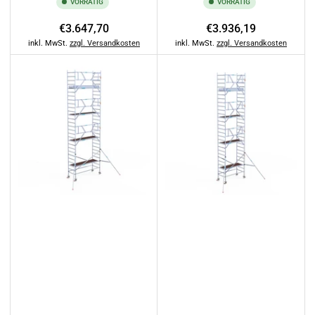
VORRÄTIG
VORRÄTIG
Normaler
Normaler
€3.647,70
€3.936,19
Preis
Preis
inkl. MwSt.
zzgl. Versandkosten
inkl. MwSt.
zzgl. Versandkosten