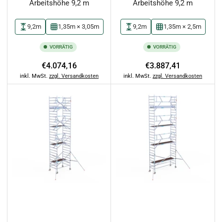
Arbeitshöhe 9,2 m
Arbeitshöhe 9,2 m
9,2m
1,35m × 3,05m
9,2m
1,35m × 2,5m
VORRÄTIG
VORRÄTIG
Normaler
Normaler
€4.074,16
€3.887,41
Preis
Preis
inkl. MwSt.
zzgl. Versandkosten
inkl. MwSt.
zzgl. Versandkosten