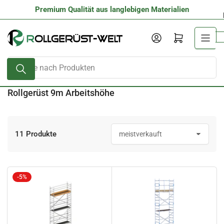
Zum
Premium Qualität aus langlebigen Materialien
Inhalt
springen
Anmelden
Mini-Warenkorb öffnen
Suche
nach
Produkten
Rollgerüst 9m Arbeitshöhe
11 Produkte
S
o
r
t
i
-5%
e
r
e
n
n