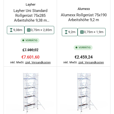
Layher
Alumexx
Layher Uni Standard
Alumexx Rollgerüst 75x190
Rollgerüst 75x285
Arbeitshöhe 9,2 m
Arbeitshöhe 9,38 m
(1401107)
9,38m
0,75m × 2,85m
9,2m
0,75m × 1,9m
VORRÄTIG
VORRÄTIG
Normaler
Ausverkaufspreis
€7.980,02
Preis
Normaler
€7.601,60
€2.459,24
Preis
inkl. MwSt.
zzgl. Versandkosten
inkl. MwSt.
zzgl. Versandkosten