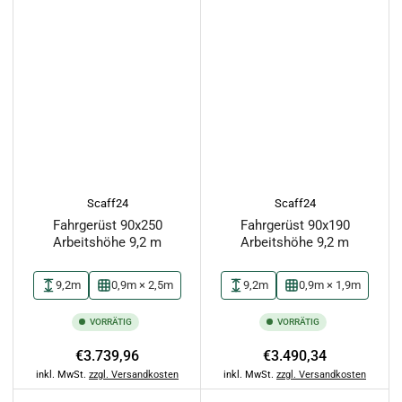
Scaff24
Scaff24
Fahrgerüst 90x250
Fahrgerüst 90x190
Arbeitshöhe 9,2 m
Arbeitshöhe 9,2 m
9,2m
0,9m × 2,5m
9,2m
0,9m × 1,9m
VORRÄTIG
VORRÄTIG
Normaler
Normaler
€3.739,96
€3.490,34
Preis
Preis
inkl. MwSt.
zzgl. Versandkosten
inkl. MwSt.
zzgl. Versandkosten