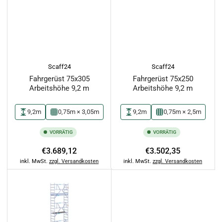
Scaff24
Scaff24
Fahrgerüst 75x305
Fahrgerüst 75x250
Arbeitshöhe 9,2 m
Arbeitshöhe 9,2 m
9,2m
0,75m × 3,05m
9,2m
0,75m × 2,5m
VORRÄTIG
VORRÄTIG
Normaler
Normaler
€3.689,12
€3.502,35
Preis
Preis
inkl. MwSt.
zzgl. Versandkosten
inkl. MwSt.
zzgl. Versandkosten