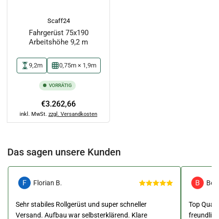
Scaff24
Fahrgerüst 75x190
Arbeitshöhe 9,2 m
9,2m
0,75m × 1,9m
VORRÄTIG
Normaler
€3.262,66
Preis
inkl. MwSt.
zzgl. Versandkosten
Das sagen unsere Kunden
Florian B.
Ben
Sehr stabiles Rollgerüst und super schneller
Top Qualit
Versand. Aufbau war selbsterklärend. Klare
freundlic