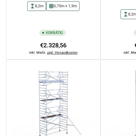
8,2m
0,75m × 1,9m
8,2
VORRÄTIG
Normaler
€2.328,56
Preis
inkl. MwSt.
zzgl. Versandkosten
inkl. M