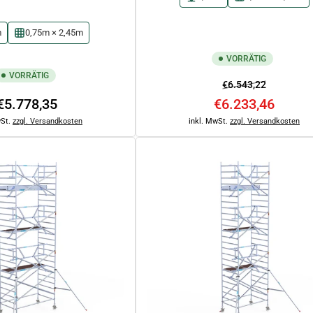
m
0,75m × 2,45m
VORRÄTIG
VORRÄTIG
Normaler
Ausverkau
€6.543,22
Normaler
Preis
€5.778,35
€6.233,46
Preis
wSt.
zzgl. Versandkosten
inkl. MwSt.
zzgl. Versandkosten