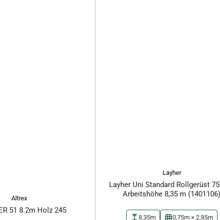
Layher
Layher Uni Standard Rollgerüst 7
Arbeitshöhe 8,35 m (1401106
Altrex
R 51 8.2m Holz 245
8,35m
0,75m × 2,85m