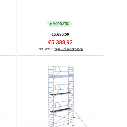
VORRÄTIG
fspreis
Normaler
Ausverkaufspreis
€5.655,59
Preis
€5.388,92
inkl. MwSt.
zzgl. Versandkosten