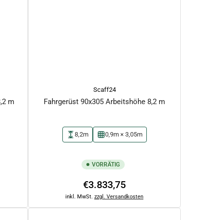
Scaff24
8,2 m
Fahrgerüst 90x305 Arbeitshöhe 8,2 m
8,2m
0,9m × 3,05m
VORRÄTIG
Normaler
€3.833,75
Preis
inkl. MwSt.
zzgl. Versandkosten