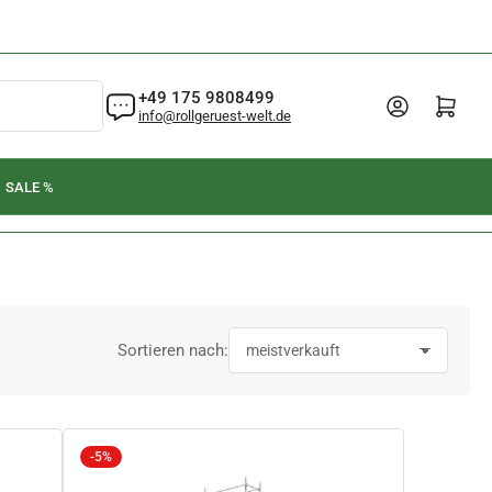
+49 175 9808499
Anmelden
Mini-Warenkorb öffnen
info@rollgeruest-welt.de
SALE %
Sortieren nach:
-5%