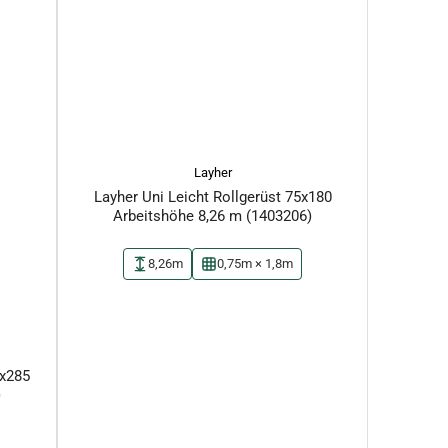
Layher
Layher Uni Leicht Rollgerüst 75x180
Arbeitshöhe 8,26 m (1403206)
8,26m
0,75m × 1,8m
5x285
)