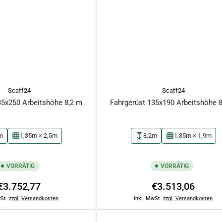
Scaff24
Scaff24
35x250 Arbeitshöhe 8,2 m
Fahrgerüst 135x190 Arbeitshöhe 
m
1,35m × 2,5m
8,2m
1,35m × 1,9m
VORRÄTIG
VORRÄTIG
Normaler
Normaler
€3.752,77
€3.513,06
Preis
Preis
wSt.
zzgl. Versandkosten
inkl. MwSt.
zzgl. Versandkosten