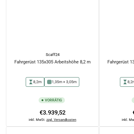
Scaff24
Fahrgerüst 135x305 Arbeitshöhe 8,2 m
Fahrgerüst 1
8,2m
1,35m × 3,05m
8,2
VORRÄTIG
Normaler
€3.939,52
Preis
inkl. MwSt.
zzgl. Versandkosten
inkl. M