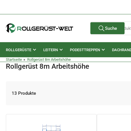
Zum
Inhalt
springen
Suche
Suche
nach
Produkten
ROLLGERÜSTE
LEITERN
PODESTTREPPEN
DACHRAN
Startseite
»
Rollgerüst 8m Arbeitshöhe
Rollgerüst 8m Arbeitshöhe
13 Produkte