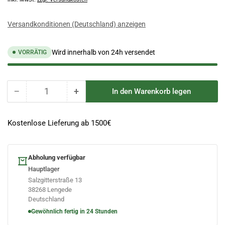
Versandkonditionen (Deutschland) anzeigen
Wird innerhalb von 24h versendet
VORRÄTIG
−
+
In den Warenkorb legen
Anzahl
Menge
Menge
reduzieren
erhöhen
für
für
Kostenlose Lieferung ab 1500€
Fahrgerüst
Fahrgerüst
90x305
90x305
Arbeitshöhe
Arbeitshöhe
Abholung verfügbar
8,2
8,2
m
m
Hauptlager
Salzgitterstraße 13
38268 Lengede
Deutschland
Gewöhnlich fertig in 24 Stunden