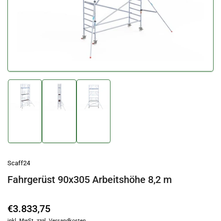
öffnen
Bild
Bild
Bild
in
in
in
Galerieansicht
Galerieansicht
Galerieansicht
1
2
3
laden
laden
laden
Scaff24
Fahrgerüst 90x305 Arbeitshöhe 8,2 m
Normaler
€3.833,75
Preis
inkl. MwSt.
zzgl. Versandkosten