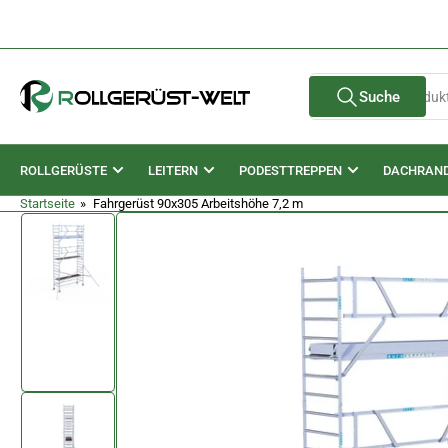
Zum
Inhalt
springen
Suche
Suche
nach
Produkten
ROLLGERÜSTE
LEITERN
PODESTTREPPEN
DACHRAN
Startseite
»
Fahrgerüst 90x305 Arbeitshöhe 7,2 m
Zu
Produktinformationen
springen
Bild
in
Galerieansicht
1
laden