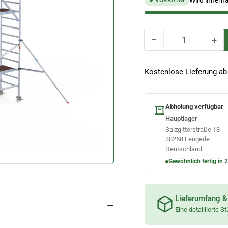
Wird innerh
VORRÄTIG
−
+
Anzahl
Menge
Me
reduzieren
erh
für
für
Kostenlose Lieferung ab
Fahrgerüst
Fah
90x305
90
Arbeitshöhe
Arb
Abholung verfügbar
7,2
7,2
m
m
Hauptlager
Salzgitterstraße 13
38268 Lengede
Deutschland
Gewöhnlich fertig in 
Lieferumfang &
Eine detaillierte S