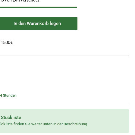
alb von 24h versendet
In den Warenkorb legen
nge
öhen
 1500€
rgerüst
x305
eitshöhe
24 Stunden
 Stückliste
tückliste finden Sie weiter unten in der Beschreibung.