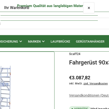
Premium Qualität aus langlebigen Materialien
×
Ihr Warenkorb
DSICHERUNG
MARKEN
LAUFBRÜCKE
GERÜSTANHÄNGER
Ihr Warenkorb ist leer
Scaff24
Fahrgerüst 90x
Normaler
€3.087,82
Preis
inkl. MwSt.
zzgl. Versandkosten
Versandkonditionen (Deut