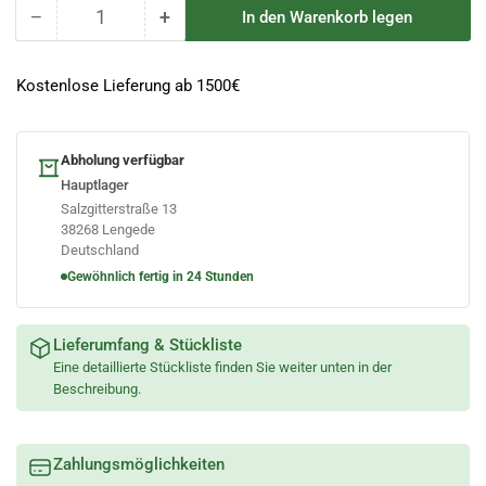
−
+
In den Warenkorb legen
Anzahl
Menge
Menge
reduzieren
erhöhen
für
für
Kostenlose Lieferung ab 1500€
RSS
RSS
Ständer
Ständer
für
für
Abholung verfügbar
Schrägdach
Schrägdach
Hauptlager
Salzgitterstraße 13
38268 Lengede
Deutschland
Gewöhnlich fertig in 24 Stunden
Lieferumfang & Stückliste
Eine detaillierte Stückliste finden Sie weiter unten in der
Beschreibung.
Zahlungsmöglichkeiten