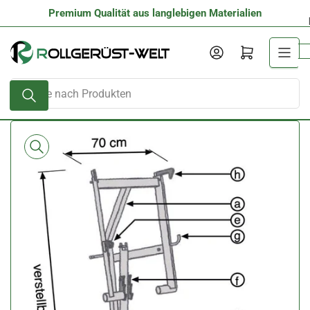
Zum
Premium Qualität aus langlebigen Materialien
Inhalt
springen
Anmelden
Mini-Warenkorb öffnen
Suche
nach
Produkten
Zu
Produktinformationen
springen