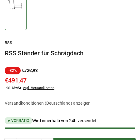
Bild
in
Galerieansicht
1
laden
RSS
RSS Ständer für Schrägdach
Normaler
Ausverkaufspreis
€722,93
-32%
Preis
€491,47
inkl. MwSt.
zzgl. Versandkosten
Versandkonditionen (Deutschland) anzeigen
Wird innerhalb von 24h versendet
VORRÄTIG