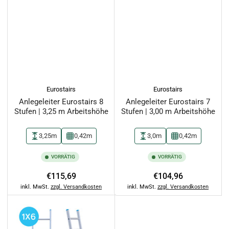
Eurostairs
Eurostairs
Anlegeleiter Eurostairs 8
Anlegeleiter Eurostairs 7
Stufen | 3,25 m Arbeitshöhe
Stufen | 3,00 m Arbeitshöhe
3,25m
0,42m
3,0m
0,42m
VORRÄTIG
VORRÄTIG
Normaler
Normaler
€115,69
€104,96
Preis
Preis
inkl. MwSt.
zzgl. Versandkosten
inkl. MwSt.
zzgl. Versandkosten