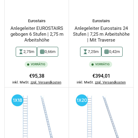
Eurostairs
Eurostairs
Anlegeleiter EUROSTAIRS
Anlegeleiter Eurostairs 24
gebogen 6 Stufen | 2,75 m
Stufen | 7,25 m Arbeitshöhe
Arbeitshöhe
| Mit Traverse
2,75m
0,66m
7,25m
0,42m
VORRÄTIG
VORRÄTIG
Normaler
Normaler
€95,38
€394,01
Preis
Preis
inkl. MwSt.
zzgl. Versandkosten
inkl. MwSt.
zzgl. Versandkosten