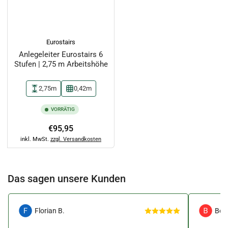
Eurostairs
Anlegeleiter Eurostairs 6
Stufen | 2,75 m Arbeitshöhe
2,75m
0,42m
VORRÄTIG
Normaler
€95,95
Preis
inkl. MwSt.
zzgl. Versandkosten
Das sagen unsere Kunden
Florian B.
Ben