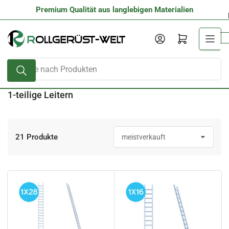
Zum
glebigen Materialien
Internationale Lieferung
Inhalt
springen
Anmelden
Mini-Warenkorb öffnen
Suche
nach
Produkten
1-teilige Leitern
21 Produkte
S
o
r
t
i
e
r
e
n
n