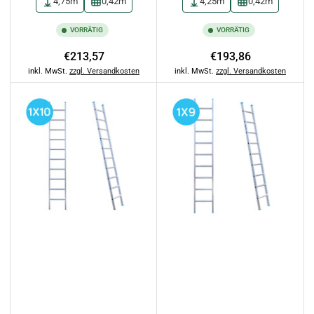
4,75m
0,42m
4,25m
0,42m
VORRÄTIG
VORRÄTIG
Normaler
Normaler
€213,57
€193,86
Preis
Preis
inkl. MwSt.
zzgl. Versandkosten
inkl. MwSt.
zzgl. Versandkosten