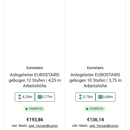
Eurostairs
Eurostairs
Anlegeleiter EUROSTAIRS
Anlegeleiter EUROSTAIRS
gebogen 12 Stufen | 4,25 m
gebogen 10 Stufen | 3,75 m
Arbeitshöhe
Arbeitshöhe
4,25m
0,77m
3,75m
0,68m
VORRÄTIG
VORRÄTIG
Normaler
Normaler
€193,86
€136,14
Preis
Preis
inkl. MwSt.
zzgl. Versandkosten
inkl. MwSt.
zzgl. Versandkosten