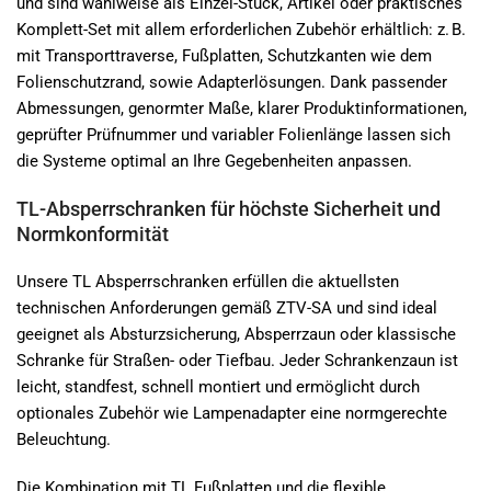
und sind wahlweise als Einzel-Stück, Artikel oder praktisches
Komplett-Set mit allem erforderlichen Zubehör erhältlich: z. B.
mit Transporttraverse, Fußplatten, Schutzkanten wie dem
Folienschutzrand, sowie Adapterlösungen. Dank passender
Abmessungen, genormter Maße, klarer Produktinformationen,
geprüfter Prüfnummer und variabler Folienlänge lassen sich
die Systeme optimal an Ihre Gegebenheiten anpassen.
TL-Absperrschranken für höchste Sicherheit und
Normkonformität
Unsere TL Absperrschranken erfüllen die aktuellsten
technischen Anforderungen gemäß ZTV-SA und sind ideal
geeignet als Absturzsicherung, Absperrzaun oder klassische
Schranke für Straßen- oder Tiefbau. Jeder Schrankenzaun ist
leicht, standfest, schnell montiert und ermöglicht durch
optionales Zubehör wie Lampenadapter eine normgerechte
Beleuchtung.
Die Kombination mit TL Fußplatten und die flexible