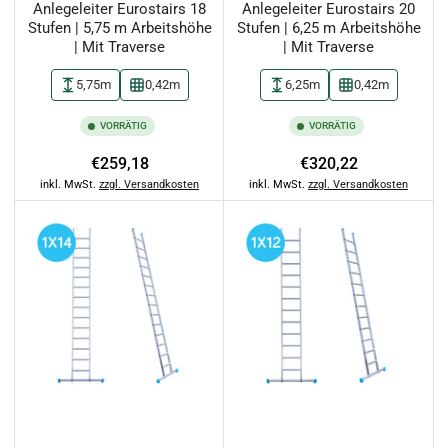
Anlegeleiter Eurostairs 18
Anlegeleiter Eurostairs 20
Stufen | 5,75 m Arbeitshöhe
Stufen | 6,25 m Arbeitshöhe
| Mit Traverse
| Mit Traverse
5,75m
0,42m
6,25m
0,42m
VORRÄTIG
VORRÄTIG
Normaler
Normaler
€259,18
€320,22
Preis
Preis
inkl. MwSt.
zzgl. Versandkosten
inkl. MwSt.
zzgl. Versandkosten