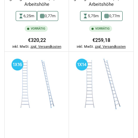
Arbeitshöhe
Arbeitshöhe
6,25m
0,77m
5,75m
0,77m
VORRÄTIG
VORRÄTIG
Normaler
Normaler
€320,22
€259,18
Preis
Preis
inkl. MwSt.
zzgl. Versandkosten
inkl. MwSt.
zzgl. Versandkosten