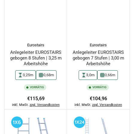
Eurostairs
Eurostairs
Anlegeleiter EUROSTAIRS
Anlegeleiter EUROSTAIRS
gebogen 8 Stufen | 3,25 m
gebogen 7 Stufen | 3,00 m
Arbeitshöhe
Arbeitshöhe
3,25m
0,68m
3,0m
0,66m
VORRÄTIG
VORRÄTIG
Normaler
Normaler
€115,69
€104,96
Preis
Preis
inkl. MwSt.
zzgl. Versandkosten
inkl. MwSt.
zzgl. Versandkosten