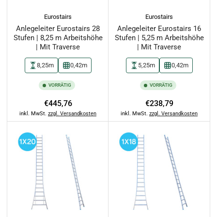
Eurostairs
Eurostairs
Anlegeleiter Eurostairs 28
Anlegeleiter Eurostairs 16
Stufen | 8,25 m Arbeitshöhe
Stufen | 5,25 m Arbeitshöhe
| Mit Traverse
| Mit Traverse
8,25m
0,42m
5,25m
0,42m
VORRÄTIG
VORRÄTIG
Normaler
Normaler
€445,76
€238,79
Preis
Preis
inkl. MwSt.
zzgl. Versandkosten
inkl. MwSt.
zzgl. Versandkosten