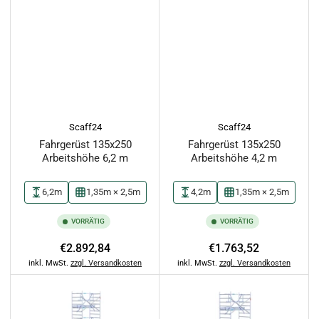
Scaff24
Scaff24
Fahrgerüst 135x250
Fahrgerüst 135x250
Arbeitshöhe 6,2 m
Arbeitshöhe 4,2 m
6,2m
1,35m × 2,5m
4,2m
1,35m × 2,5m
VORRÄTIG
VORRÄTIG
Normaler
Normaler
€2.892,84
€1.763,52
Preis
Preis
inkl. MwSt.
zzgl. Versandkosten
inkl. MwSt.
zzgl. Versandkosten