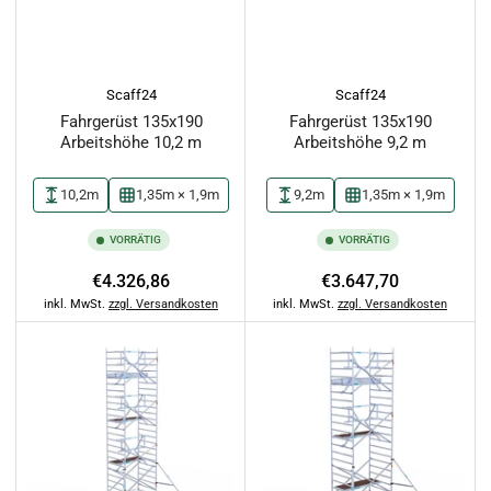
Scaff24
Scaff24
Fahrgerüst 135x190
Fahrgerüst 135x190
Arbeitshöhe 10,2 m
Arbeitshöhe 9,2 m
10,2m
1,35m × 1,9m
9,2m
1,35m × 1,9m
VORRÄTIG
VORRÄTIG
Normaler
Normaler
€4.326,86
€3.647,70
Preis
Preis
inkl. MwSt.
zzgl. Versandkosten
inkl. MwSt.
zzgl. Versandkosten