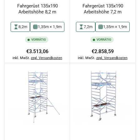
Fahrgerüst 135x190
Fahrgerüst 135x190
Arbeitshöhe 8,2 m
Arbeitshöhe 7,2 m
8,2m
1,35m × 1,9m
7,2m
1,35m × 1,9m
VORRÄTIG
VORRÄTIG
Normaler
Normaler
€3.513,06
€2.858,59
Preis
Preis
inkl. MwSt.
zzgl. Versandkosten
inkl. MwSt.
zzgl. Versandkosten