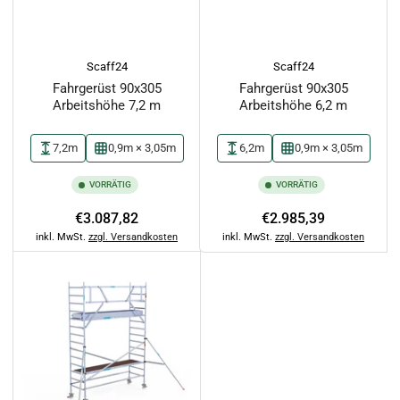
Scaff24
Scaff24
Fahrgerüst 90x305
Fahrgerüst 90x305
Arbeitshöhe 7,2 m
Arbeitshöhe 6,2 m
7,2m
0,9m × 3,05m
6,2m
0,9m × 3,05m
VORRÄTIG
VORRÄTIG
Normaler
Normaler
€3.087,82
€2.985,39
Preis
Preis
inkl. MwSt.
zzgl. Versandkosten
inkl. MwSt.
zzgl. Versandkosten