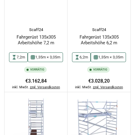
Scaff24
Scaff24
Fahrgerüst 135x305
Fahrgerüst 135x305
Arbeitshöhe 7,2 m
Arbeitshöhe 6,2 m
7,2m
1,35m × 3,05m
6,2m
1,35m × 3,05m
VORRÄTIG
VORRÄTIG
Normaler
Normaler
€3.162,84
€3.028,20
Preis
Preis
inkl. MwSt.
zzgl. Versandkosten
inkl. MwSt.
zzgl. Versandkosten