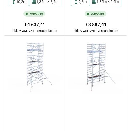
10,2m
1,35m × 2,5m
9,2m
1,35m × 2,5m
VORRÄTIG
VORRÄTIG
Normaler
Normaler
€4.637,41
€3.887,41
Preis
Preis
inkl. MwSt.
zzgl. Versandkosten
inkl. MwSt.
zzgl. Versandkosten