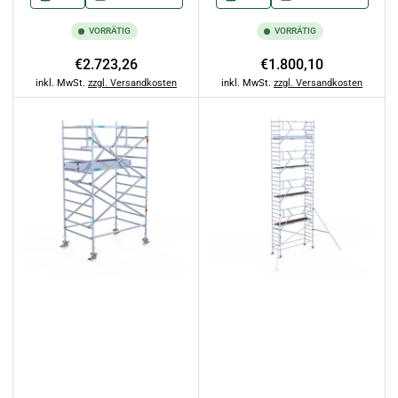
VORRÄTIG
VORRÄTIG
Normaler
Normaler
€2.723,26
€1.800,10
Preis
Preis
inkl. MwSt.
zzgl. Versandkosten
inkl. MwSt.
zzgl. Versandkosten