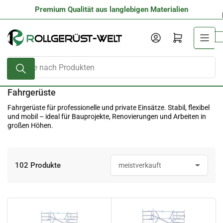
Zum
Premium Qualität aus langlebigen Materialien
Inhalt
springen
Anmelden
Mini-Warenkorb öffnen
Suche
nach
Produkten
Fahrgerüste
Fahrgerüste für professionelle und private Einsätze. Stabil, flexibel
und mobil – ideal für Bauprojekte, Renovierungen und Arbeiten in
großen Höhen.
102 Produkte
S
o
r
t
i
e
r