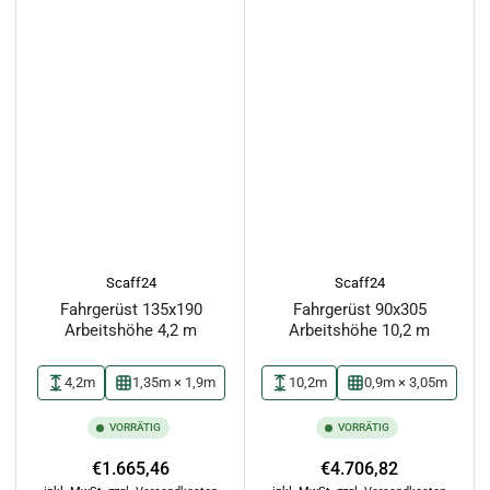
Scaff24
Scaff24
Fahrgerüst 135x190
Fahrgerüst 90x305
Arbeitshöhe 4,2 m
Arbeitshöhe 10,2 m
4,2m
1,35m × 1,9m
10,2m
0,9m × 3,05m
VORRÄTIG
VORRÄTIG
Normaler
Normaler
€1.665,46
€4.706,82