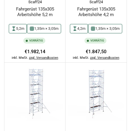
Scaff24
Scaff24
Fahrgerüst 135x305
Fahrgerüst 135x305
Arbeitshöhe 5,2 m
Arbeitshöhe 4,2 m
5,2m
1,35m × 3,05m
4,2m
1,35m × 3,05m
VORRÄTIG
VORRÄTIG
Normaler
Normaler
€1.982,14
€1.847,50
Preis
Preis
inkl. MwSt.
zzgl. Versandkosten
inkl. MwSt.
zzgl. Versandkosten