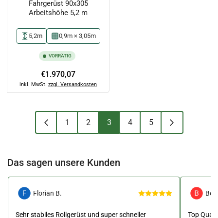
Fahrgerüst 90x305
Arbeitshöhe 5,2 m
5,2m
0,9m × 3,05m
VORRÄTIG
Normaler
€1.970,07
Preis
inkl. MwSt.
zzgl. Versandkosten
1
2
3
4
5
Das sagen unsere Kunden
Florian B.
Ben
Sehr stabiles Rollgerüst und super schneller
Top Qualit