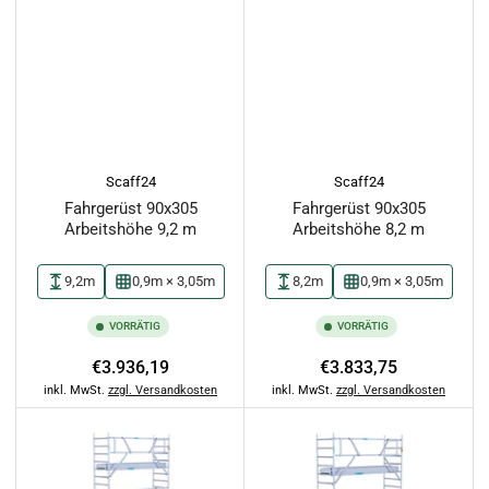
Scaff24
Scaff24
Fahrgerüst 90x305
Fahrgerüst 90x305
Arbeitshöhe 9,2 m
Arbeitshöhe 8,2 m
9,2m
0,9m × 3,05m
8,2m
0,9m × 3,05m
VORRÄTIG
VORRÄTIG
Normaler
Normaler
€3.936,19
€3.833,75
Preis
Preis
inkl. MwSt.
zzgl. Versandkosten
inkl. MwSt.
zzgl. Versandkosten